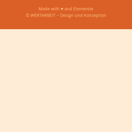
Made with ♥ and Elementor
©
WERTARBEIT
– Design und Konzeption